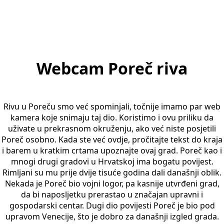
Webcam Poreč riva
Rivu u Poreču smo već spominjali, točnije imamo par web
kamera koje snimaju taj dio. Koristimo i ovu priliku da
uživate u prekrasnom okruženju, ako već niste posjetili
Poreč osobno. Kada ste već ovdje, pročitajte tekst do kraja
i barem u kratkim crtama upoznajte ovaj grad. Poreč kao i
mnogi drugi gradovi u Hrvatskoj ima bogatu povijest.
Rimljani su mu prije dvije tisuće godina dali današnji oblik.
Nekada je Poreč bio vojni logor, pa kasnije utvrđeni grad,
da bi naposljetku prerastao u značajan upravni i
gospodarski centar. Dugi dio povijesti Poreč je bio pod
upravom Venecije, što je dobro za današnji izgled grada.