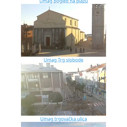
Umag pogled na plažu
Umag Trg slobode
Umag trgovačka ulica