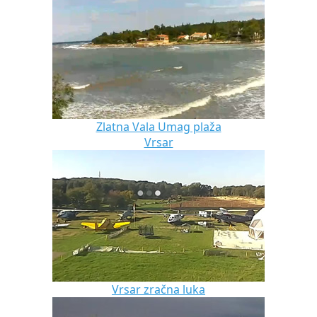
Zlatna Vala Umag plaža
Vrsar
Vrsar zračna luka