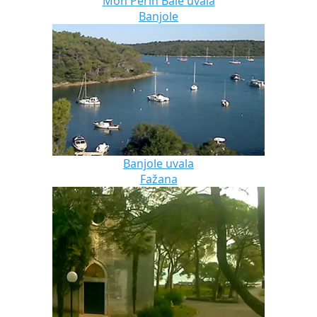
Mon Perin Bale uvala
Banjole
Banjole uvala
Fažana