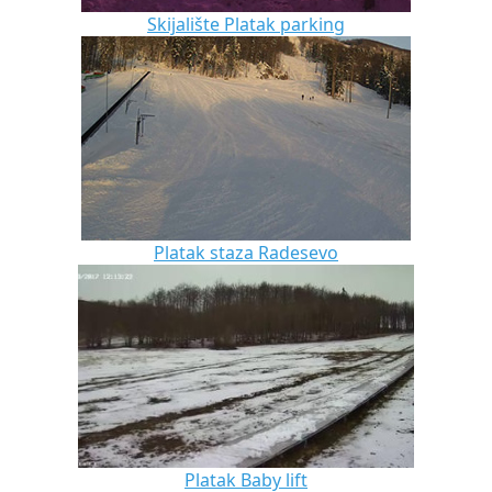
Skijalište Platak parking
Platak staza Radesevo
Platak Baby lift