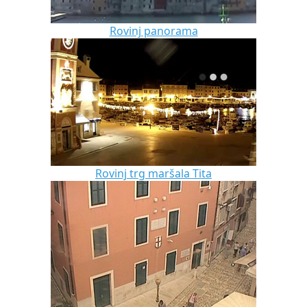
Rovinj panorama
Rovinj trg maršala Tita