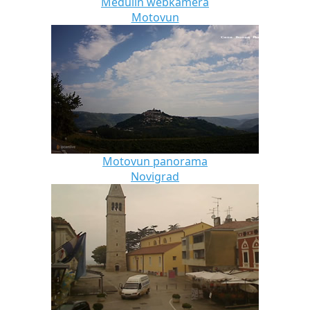
Medulin webkamera
Motovun
Motovun panorama
Novigrad