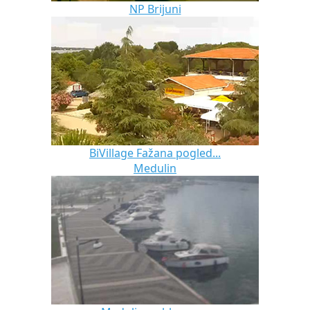
NP Brijuni
BiVillage Fažana pogled...
Medulin