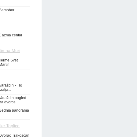
Samobor
Čazma centar
tin na Muri
Terme Sveti
Martin
Varaždin - Trg
kralja...
Varaždin pogled
na dvorce
Bednja panorama
ke Toplice
Dvorac Trakošćan