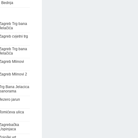
- Bednja
Zagreb Trg bana
Jelačića
Zagreb cvjetni trg
Zagreb Trg bana
Jelačića
Zagreb Mlinovi
Zagreb Mlinovi 2
Trg Bana Jelacica
panorama
Jezero jarun
Tomićeva ulica
Zagrebačka
Uspinjaca
Zološki vrt