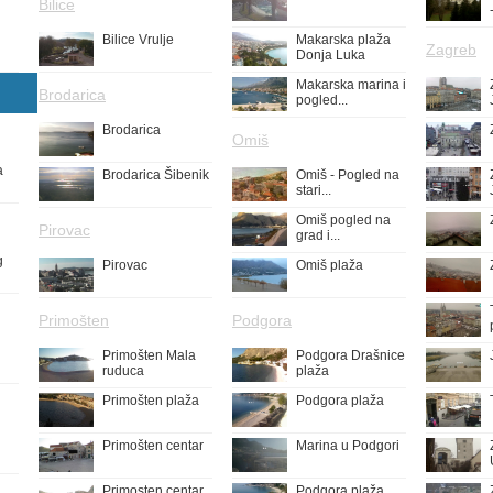
Bilice
Bilice Vrulje
Makarska plaža
Zagreb
Donja Luka
Makarska marina i
Brodarica
pogled...
Brodarica
Omiš
a
Brodarica Šibenik
Omiš - Pogled na
stari...
Omiš pogled na
Pirovac
grad i...
g
Pirovac
Omiš plaža
Primošten
Podgora
Primošten Mala
Podgora Drašnice
ruduca
plaža
Primošten plaža
Podgora plaža
Primošten centar
Marina u Podgori
Primosten centar
Podgora plaža