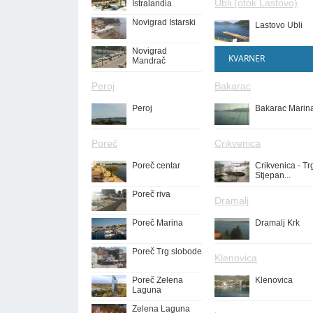
Ubli (otok Lastovo)
Istralandia
Novigrad Istarski
Lastovo Ubli
Novigrad
KVARNER
Mandrač
Peroj
Bakarac
Peroj
Bakarac Marin
Poreč
Crikvenica
Poreč centar
Crikvenica - Tr
Stjepan...
Poreč riva
Dramalj
Poreč Marina
Dramalj Krk
Poreč Trg slobode
Klenovica
Poreč Zelena
Klenovica
Laguna
Zelena Laguna