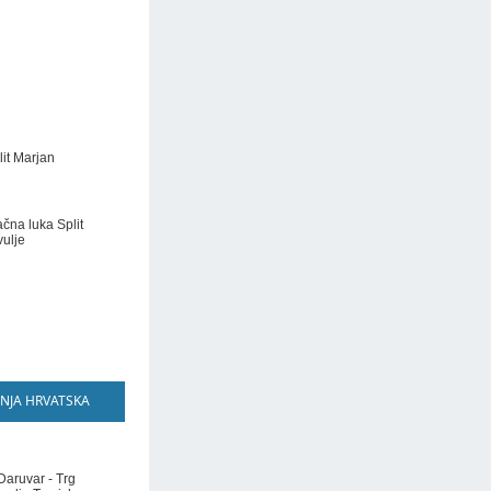
lit Marjan
ačna luka Split
vulje
NJA HRVATSKA
Daruvar - Trg