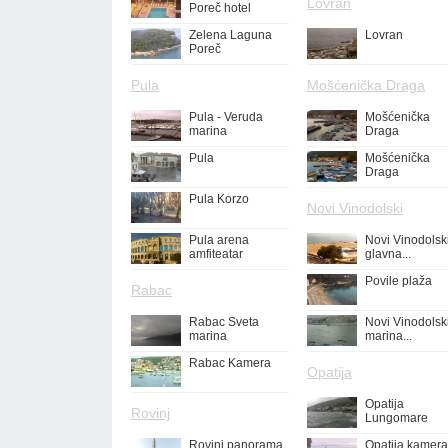
Lovran
Poreč hotel
Zelena Laguna
Lovran
Poreč
Pula
Mošćenička Draga
Pula - Veruda
Mošćenička
marina
Draga
Pula
Mošćenička
Draga
Pula Korzo
Novi Vinodolski
Pula arena
Novi Vinodolsk
amfiteatar
glavna...
Povile plaža
Rabac
Rabac Sveta
Novi Vinodolsk
marina
marina...
Rabac Kamera
Opatija
Opatija
Rovinj
Lungomare
Rovinj panorama
Opatija kamera