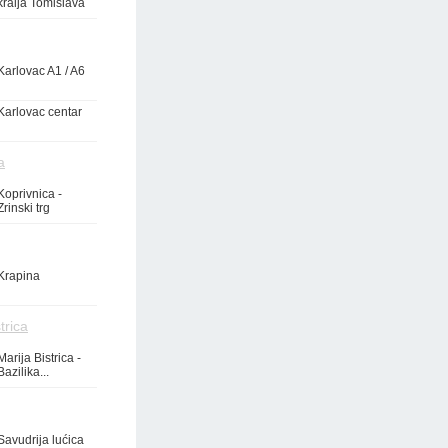
kralja Tomislava
Karlovac A1 / A6
Karlovac centar
a
Koprivnica -
Zrinski trg
Krapina
trica
Marija Bistrica -
Bazilika...
Savudrija lućica