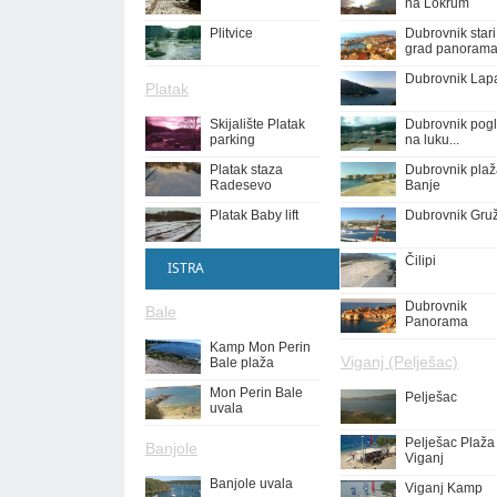
na Lokrum
Plitvice
Dubrovnik stari
grad panoram
Dubrovnik Lap
Platak
Skijalište Platak
Dubrovnik pog
parking
na luku...
Platak staza
Dubrovnik pla
Radesevo
Banje
Platak Baby lift
Dubrovnik Gru
Čilipi
ISTRA
Dubrovnik
Bale
Panorama
Kamp Mon Perin
Viganj (Pelješac)
Bale plaža
Mon Perin Bale
Pelješac
uvala
Pelješac Plaža
Banjole
Viganj
Banjole uvala
Viganj Kamp