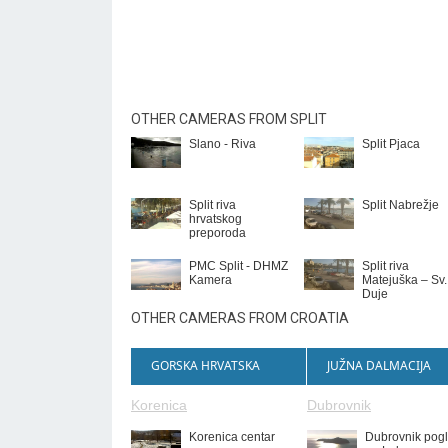
OTHER CAMERAS FROM SPLIT
Slano - Riva
Split Pjaca
Split riva
Split Nabrežje
hrvatskog
preporoda
PMC Split - DHMZ
Split riva
Kamera
Matejuška – Sv.
Duje
OTHER CAMERAS FROM CROATIA
GORSKA HRVATSKA
JUŽNA DALMACIJA
Korenica
Dubrovnik
Korenica centar
Dubrovnik pog