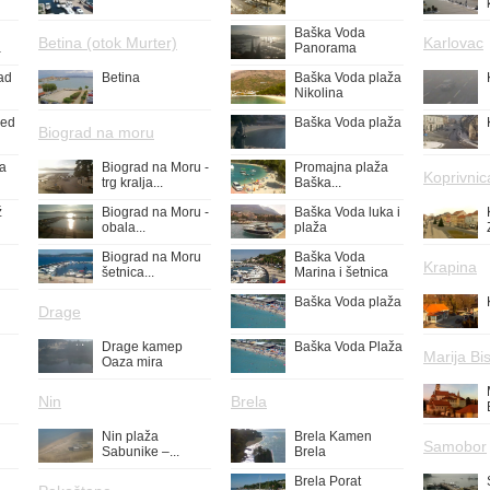
Baška Voda
Betina (otok Murter)
Karlovac
a
Panorama
ad
Betina
Baška Voda plaža
Nikolina
led
Baška Voda plaža
Biograd na moru
ža
Biograd na Moru -
Promajna plaža
Koprivnic
trg kralja...
Baška...
ž
Biograd na Moru -
Baška Voda luka i
obala...
plaža
Biograd na Moru
Baška Voda
Krapina
šetnica...
Marina i šetnica
Baška Voda plaža
Drage
Drage kamep
Baška Voda Plaža
Marija Bis
Oaza mira
Nin
Brela
Nin plaža
Brela Kamen
Samobor
Sabunike –...
Brela
Brela Porat