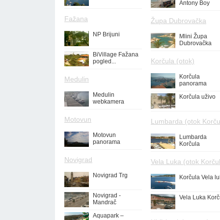
Antony Boy
Fažana
Župa Dubrovačka
NP Brijuni
Mlini Župa
Dubrovačka
BiVillage Fažana
Korčula (otok)
pogled...
Korčula
Medulin
panorama
Medulin
Korčula uživo
webkamera
Motovun
Lumbarda (otok Korču
Motovun
Lumbarda
panorama
Korčula
Novigrad
Vela Luka (otok Korču
Novigrad Trg
Korčula Vela l
Novigrad -
Vela Luka Korč
Mandrač
Aquapark –