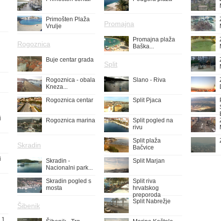
Primošten Plaža
Promajna
Vrulje
Promajna plaža
Rogoznica
Baška...
Buje centar grada
Split
Rogoznica - obala
Slano - Riva
Kneza...
Rogoznica centar
Split Pjaca
i
Rogoznica marina
Split pogled na
rivu
Split plaža
Skradin
Bačvice
i
Skradin -
Split Marjan
Nacionalni park...
Skradin pogled s
Split riva
mosta
hrvatskog
preporoda
Split Nabrežje
Šibenik
 1