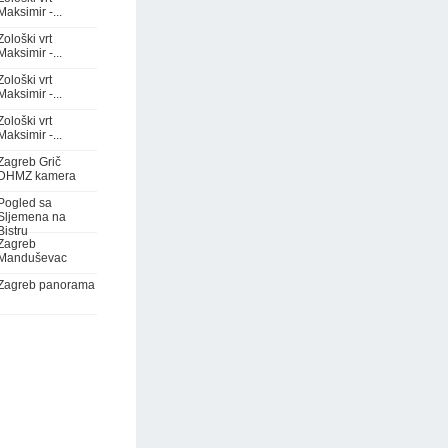
Maksimir -...
Zološki vrt
Maksimir -...
Zološki vrt
Maksimir -...
Zološki vrt
Maksimir -...
Zagreb Grič
DHMZ kamera
Pogled sa
Sljemena na
Bistru
Zagreb
Manduševac
Zagreb panorama