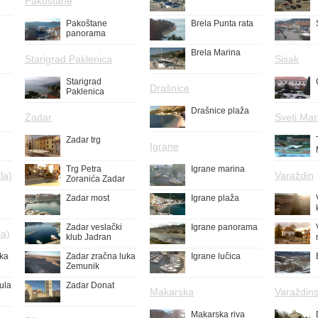
Pakoštane
Pakoštane
Brela Punta rata
panorama
Brela Marina
Starigrad Paklenica
Sisak
Starigrad
Drašnice
Paklenica
Drašnice plaža
Zadar
Sveti Mar
Zadar trg
Igrane
Trg Petra
Igrane marina
la)
Varaždin
Zoranića Zadar
Zadar most
Igrane plaža
Zadar veslački
Igrane panorama
la)
klub Jadran
uka
Zadar zračna luka
Igrane lučica
Zemunik
ula
Zadar Donat
Makarska
Varaždins
Makarska riva