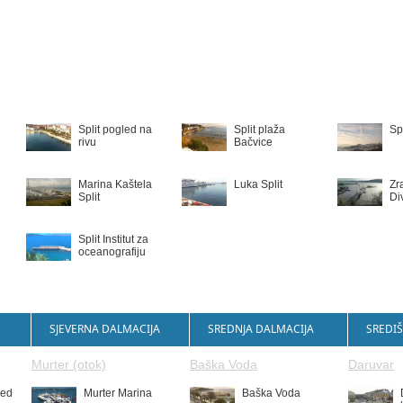
Split pogled na
Split plaža
Sp
rivu
Bačvice
Marina Kaštela
Luka Split
Zr
Split
Di
Split Institut za
oceanografiju
SJEVERNA DALMACIJA
SREDNJA DALMACIJA
SREDIŠ
Murter (otok)
Baška Voda
Daruvar
led
Murter Marina
Baška Voda