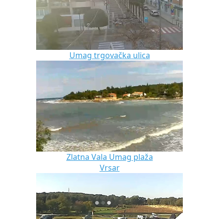
Umag trgovačka ulica
Zlatna Vala Umag plaža
Vrsar