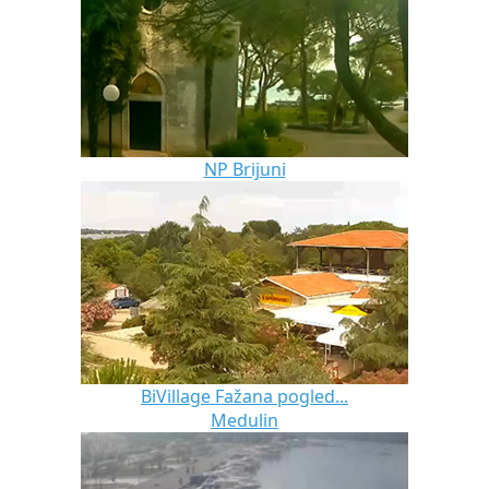
NP Brijuni
BiVillage Fažana pogled...
Medulin