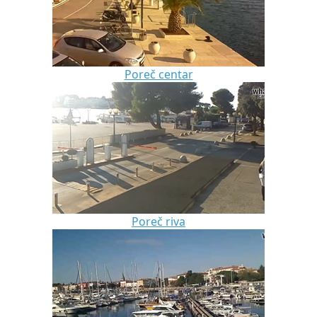
Poreč centar
Poreč riva