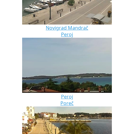
Novigrad Mandrač
Peroj
Peroj
Poreč