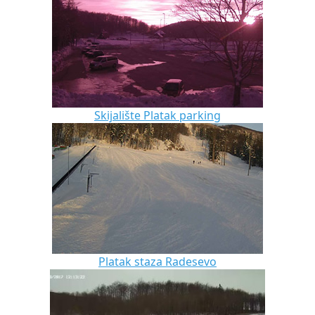
Skijalište Platak parking
Platak staza Radesevo