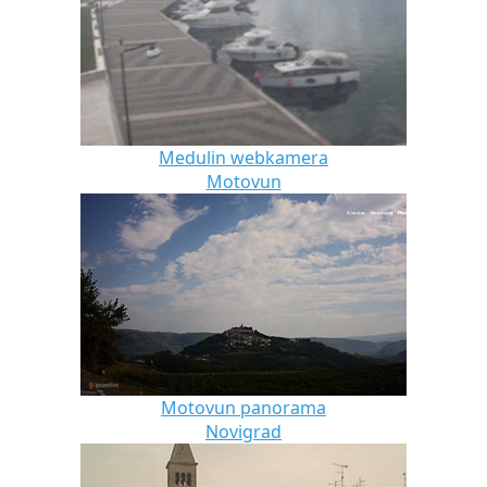
Medulin webkamera
Motovun
Motovun panorama
Novigrad