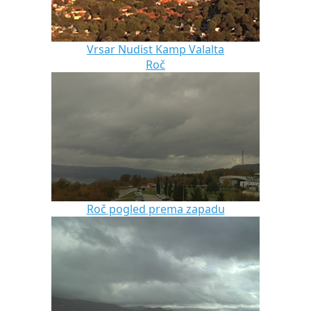
Vrsar Nudist Kamp Valalta
Roč
Roč pogled prema zapadu