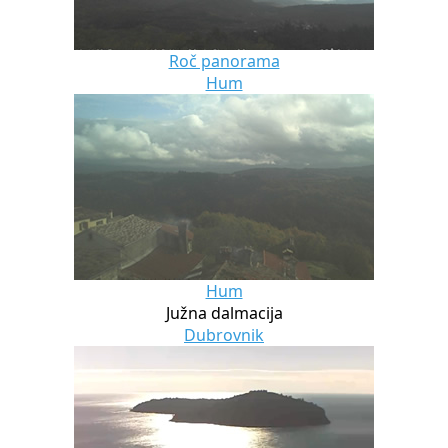
Roč panorama
Hum
Hum
Južna dalmacija
Dubrovnik