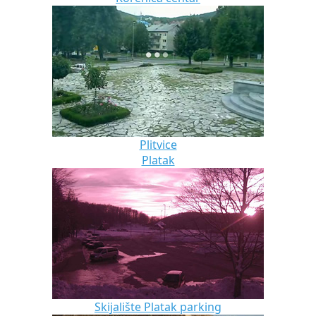
Plitvice
Platak
Skijalište Platak parking