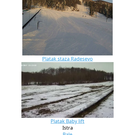
Platak staza Radesevo
Platak Baby lift
Istra
Bale