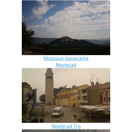
Motovun panorama
Novigrad
Novigrad Trg