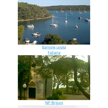
Banjole uvala
Fažana
NP Brijuni