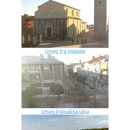
Umag Trg slobode
Umag trgovačka ulica