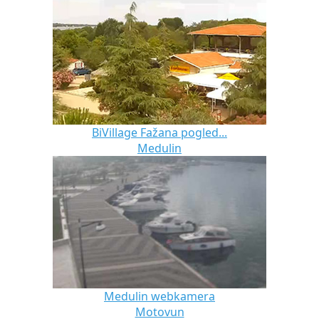
BiVillage Fažana pogled...
Medulin
Medulin webkamera
Motovun