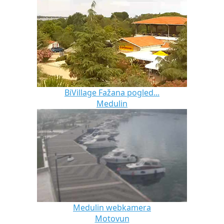
BiVillage Fažana pogled...
Medulin
Medulin webkamera
Motovun