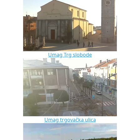
Umag Trg slobode
Umag trgovačka ulica