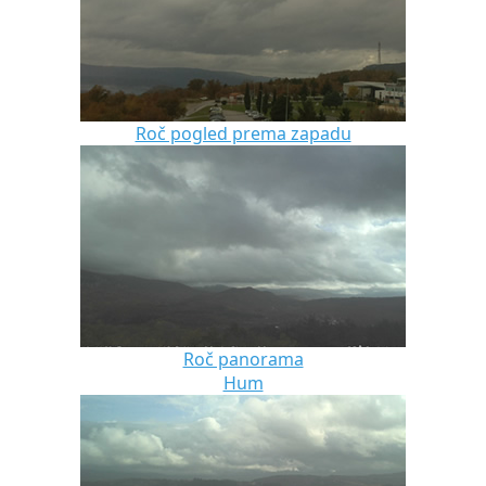
Roč pogled prema zapadu
Roč panorama
Hum