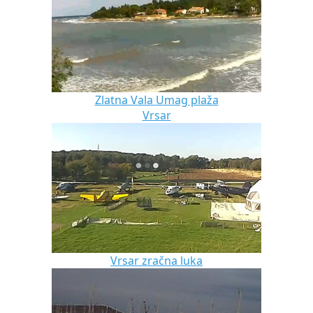
Zlatna Vala Umag plaža
Vrsar
Vrsar zračna luka