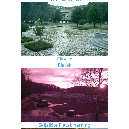
Plitvice
Platak
Skijalište Platak parking