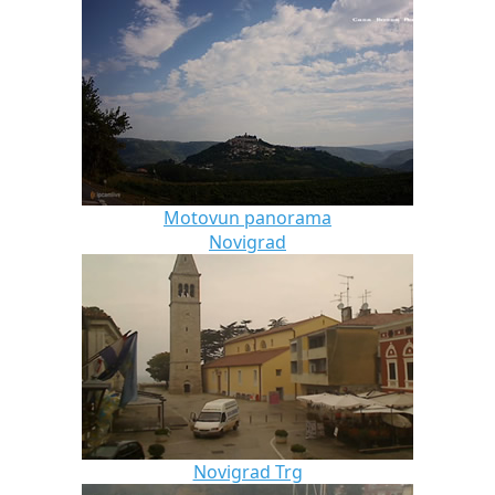
Motovun panorama
Novigrad
Novigrad Trg