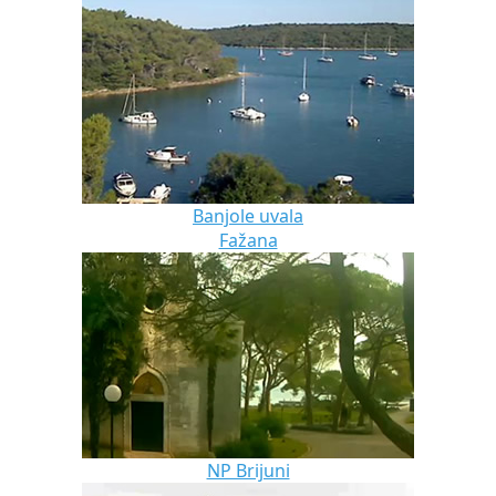
Banjole uvala
Fažana
NP Brijuni