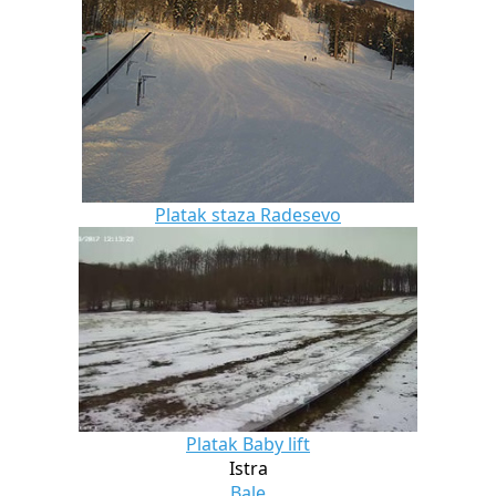
Platak staza Radesevo
Platak Baby lift
Istra
Bale