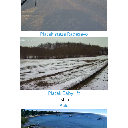
Platak staza Radesevo
Platak Baby lift
Istra
Bale