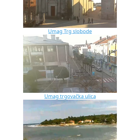
Umag Trg slobode
Umag trgovačka ulica