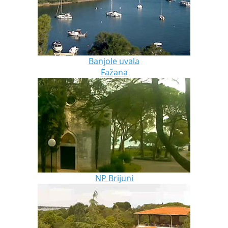
Banjole uvala
Fažana
NP Brijuni