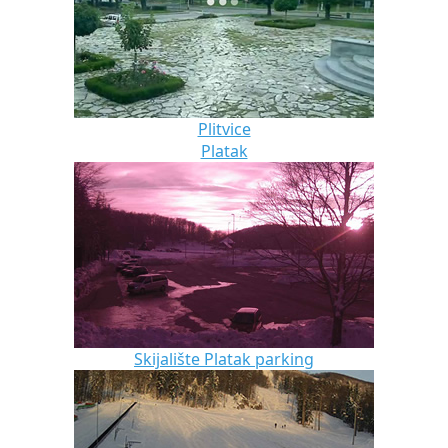
Plitvice
Platak
Skijalište Platak parking