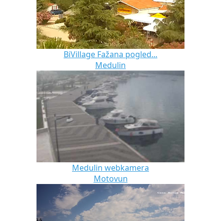
BiVillage Fažana pogled...
Medulin
Medulin webkamera
Motovun