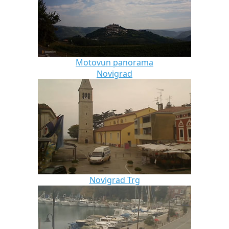
Motovun panorama
Novigrad
Novigrad Trg