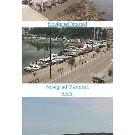
Novigrad Istarski
Novigrad Mandrač
Peroj