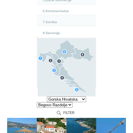
6
Kontinentalna
7
Gorska
8
Slavonija