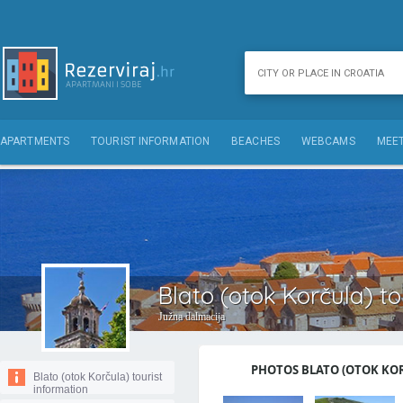
APARTMENTS
TOURIST INFORMATION
BEACHES
WEBCAMS
MEET
Blato (otok Korčula) to
Južna dalmacija
PHOTOS BLATO (OTOK KOR
Blato (otok Korčula) tourist
information