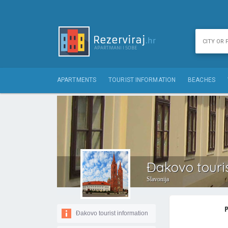
APARTMENTS
TOURIST INFORMATION
BEACHES
Đakovo touri
Slavonija
Đakovo tourist information