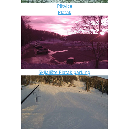
Plitvice
Platak
Skijalište Platak parking