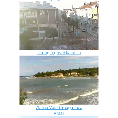
Umag trgovačka ulica
Zlatna Vala Umag plaža
Vrsar