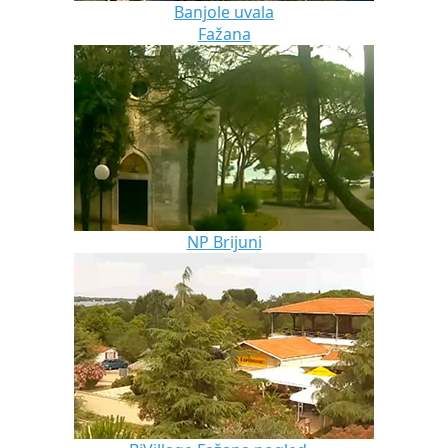
Banjole uvala
Fažana
NP Brijuni