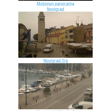
Motovun panorama
Novigrad
Novigrad Trg