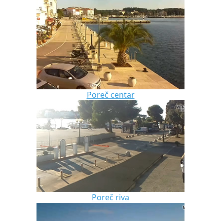
Poreč centar
Poreč riva