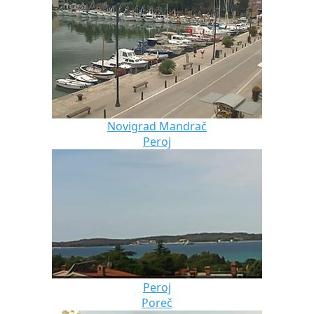
Novigrad Mandrač
Peroj
Peroj
Poreč