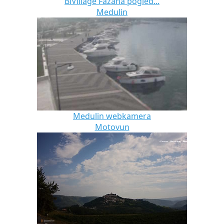
BiVillage Fažana pogled...
Medulin
Medulin webkamera
Motovun