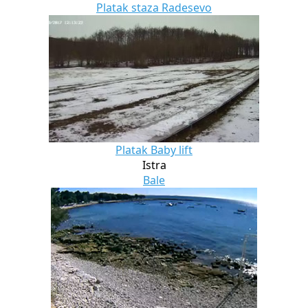
Platak staza Radesevo
Platak Baby lift
Istra
Bale