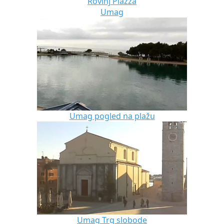
Rovinj Piazza
Umag
Umag pogled na plažu
Umag Trg slobode