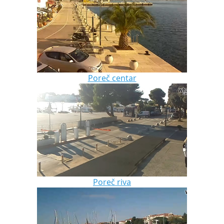
Poreč centar
Poreč riva