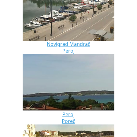
Novigrad Mandrač
Peroj
Peroj
Poreč