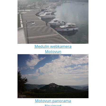
Medulin webkamera
Motovun
Motovun panorama