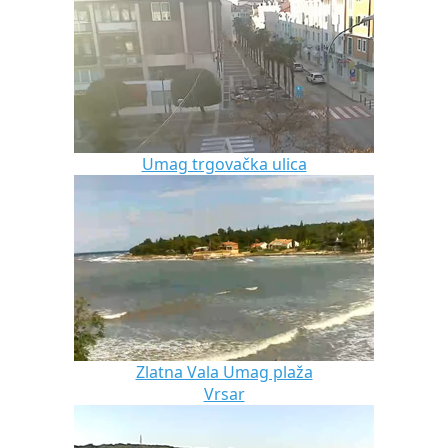
Umag trgovačka ulica
Zlatna Vala Umag plaža
Vrsar