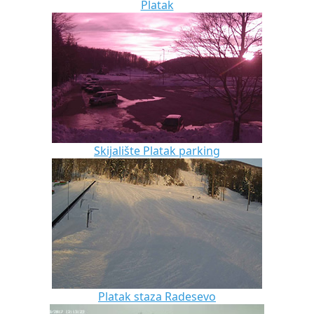
Platak
Skijalište Platak parking
Platak staza Radesevo