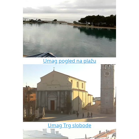
Umag pogled na plažu
Umag Trg slobode