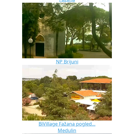
NP Brijuni
BiVillage Fažana pogled...
Medulin