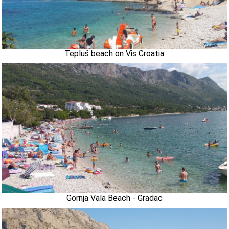
Tepluš beach on Vis Croatia
Gornja Vala Beach - Gradac