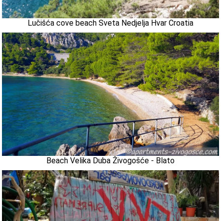
Lučišća cove beach Sveta Nedjelja Hvar Croatia
Beach Velika Duba Živogošće - Blato