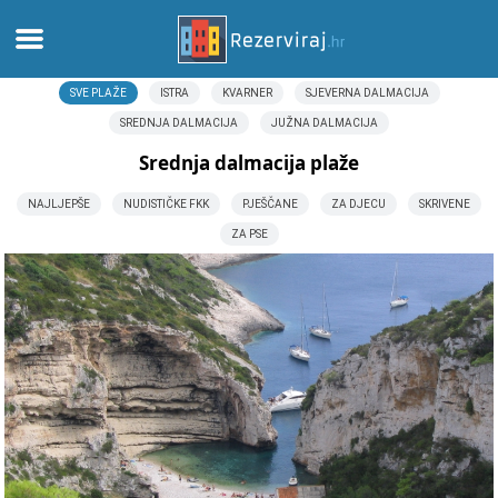
SVE PLAŽE
ISTRA
KVARNER
SJEVERNA DALMACIJA
Home
SREDNJA DALMACIJA
JUŽNA DALMACIJA
Apartments
Srednja dalmacija plaže
NAJLJEPŠE
NUDISTIČKE FKK
PJEŠČANE
ZA DJECU
SKRIVENE
Tourist information
ZA PSE
Beaches
webcams
Meet Croatia
museums