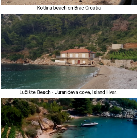
Kotlina beach on Brac Croatia
Lučište Beach - Juranićeva cove, Island Hvar...