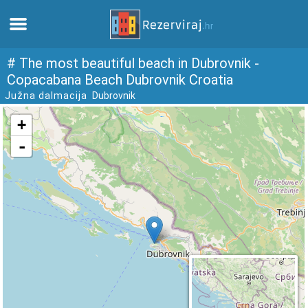
Home
# The most beautiful beach in Dubrovnik -
Copacabana Beach Dubrovnik Croatia
Južna dalmacija
Dubrovnik
Apartments
Tourist information
Beaches
webcams
Meet Croatia
museums