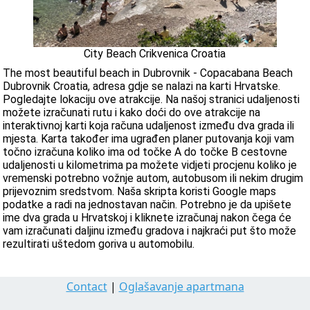
City Beach Crikvenica Croatia
The most beautiful beach in Dubrovnik - Copacabana Beach
Dubrovnik Croatia, adresa gdje se nalazi na karti Hrvatske.
Pogledajte lokaciju ove atrakcije. Na našoj stranici udaljenosti
možete izračunati rutu i kako doći do ove atrakcije na
interaktivnoj karti koja računa udaljenost između dva grada ili
mjesta. Karta također ima ugrađen planer putovanja koji vam
točno izračuna koliko ima od točke A do točke B cestovne
udaljenosti u kilometrima pa možete vidjeti procjenu koliko je
vremenski potrebno vožnje autom, autobusom ili nekim drugim
prijevoznim sredstvom. Naša skripta koristi Google maps
podatke a radi na jednostavan način. Potrebno je da upišete
ime dva grada u Hrvatskoj i kliknete izračunaj nakon čega će
vam izračunati daljinu između gradova i najkraći put što može
rezultirati uštedom goriva u automobilu.
Contact
|
Oglašavanje apartmana