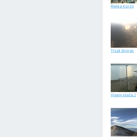
Rijeka Korzo
Trsat dvorac
Viganj plaža 2