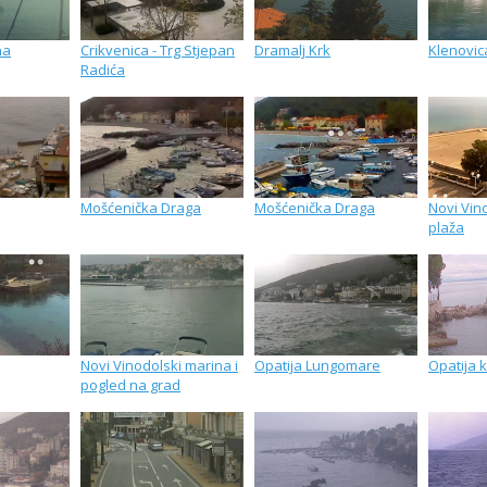
na
Crikvenica - Trg Stjepan
Dramalj Krk
Klenovic
Radića
Mošćenička Draga
Mošćenička Draga
Novi Vin
plaža
Novi Vinodolski marina i
Opatija Lungomare
Opatija 
pogled na grad