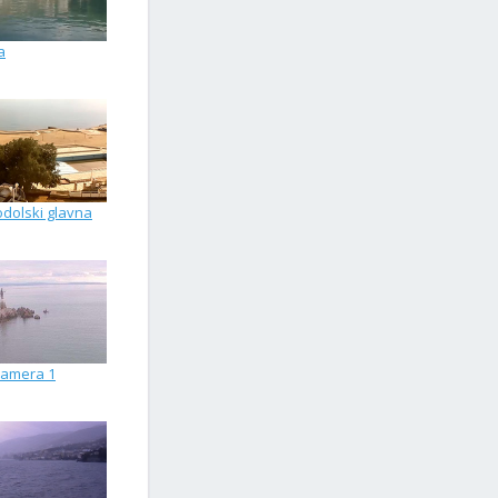
a
odolski glavna
kamera 1