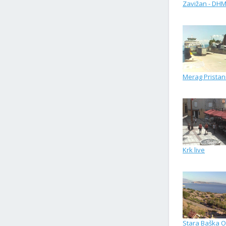
Zavižan - DH
Merag Pristan
Krk live
Stara Baška O