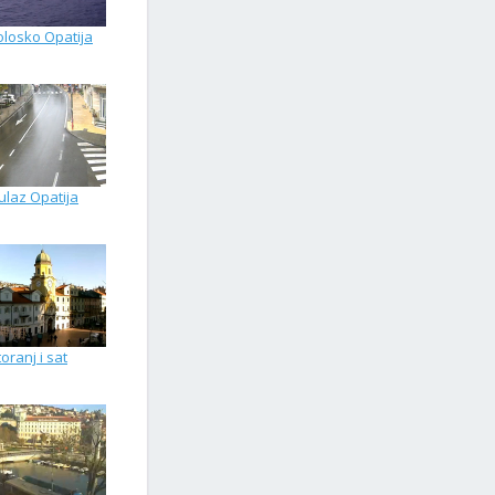
olosko Opatija
ulaz Opatija
oranj i sat