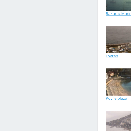
Bakarac Mari
Lovran
Povile plaža