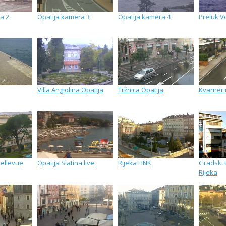
a 2
Opatija kamera 3
Opatija kamera 4
Preluk V
Villa Angiolina Opatija
Tržnica Opatija
Kvarner 
Bellevue
Opatija Slatina live
Rijeka HNK
Gradski t
Rijeka