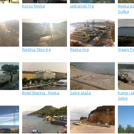
Korzo Rijeka
Jadranski Trg
Rijeka po
Suška
Rječina Titov trg
Rijeka riva
Viganj Pe
Botel Marina - Rijeka
Selce plaža
Kamp i p
Selce