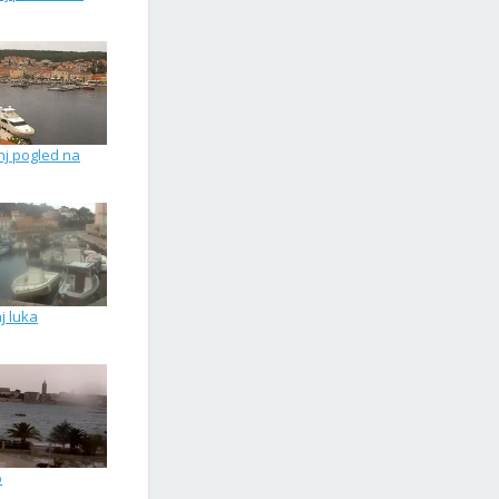
nj pogled na
nj luka
b