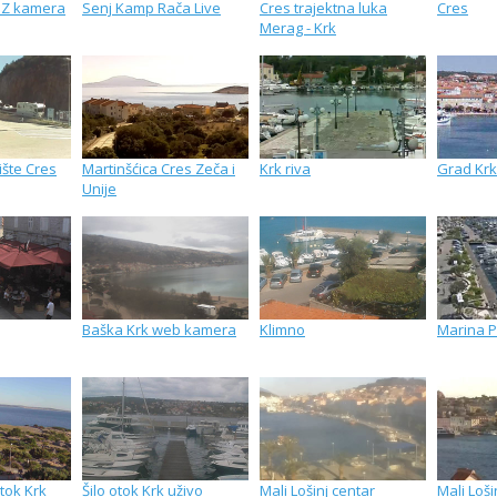
MZ kamera
Senj Kamp Rača Live
Cres trajektna luka
Cres
Merag - Krk
ište Cres
Martinšćica Cres Zeča i
Krk riva
Grad Krk
Unije
Baška Krk web kamera
Klimno
Marina P
tok Krk
Šilo otok Krk uživo
Mali Lošinj centar
Mali Loš