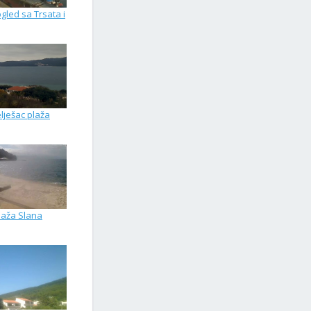
gled sa Trsata i
lješac plaža
laža Slana