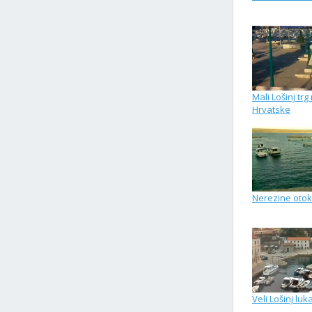
Mali Lošinj trg
Hrvatske
Nerezine otok
Veli Lošinj luk