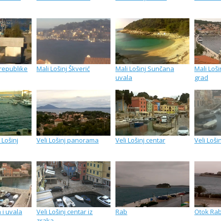
 republike
Mali Lošinj Škverić
Mali Lošinj Sunčana
Mali Loši
uvala
grad
 Lošinj
Veli Lošinj panorama
Veli Lošinj centar
Veli Loši
a i uvala
Veli Lošinj centar iz
Rab
Otok Ra
zraka