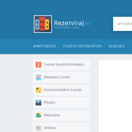
APARTMENTS
TOURIST INFORMATION
BEACHES
Lovran tourist information
Beaches Lovran
Accommodation Lovran
Photos
Webcams
Articles