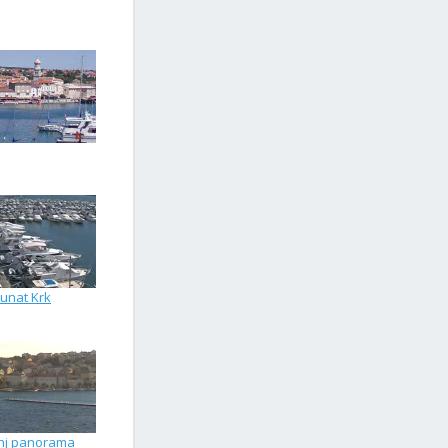
unat Krk
inj panorama