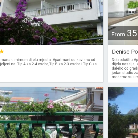
35
From
€
Denise P
tmana u mirnom dijelu mjesta. Apartmani su zavisno od
Dobrodošli u A
jeljeni na: Tip A za 2-4 osobe,Tip B za 2-3 osobe i Tip C za
dijelu naselja,
daleko od grads
jedan studio z
moderno su uređ