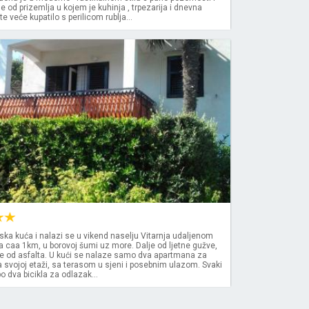
se od prizemlja u kojem je kuhinja , trpezarija i dnevna
 veće kupatilo s perilicom rublja...
ljska kuća i nalazi se u vikend naselju Vitarnja udaljenom
 caa 1km, u borovoj šumi uz more. Dalje od ljetne gužve,
ne od asfalta. U kući se nalaze samo dva apartmana za
na svojoj etaži, sa terasom u sjeni i posebnim ulazom. Svaki
 dva bicikla za odlazak...