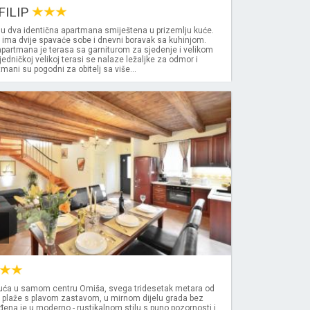
FILIP
u dva identična apartmana smiještena u prizemlju kuće.
 ima dvije spavaće sobe i dnevni boravak sa kuhinjom.
partmana je terasa sa garniturom za sjedenje i velikom
edničkoj velikoj terasi se nalaze ležaljke za odmor i
mani su pogodni za obitelj sa više...
ća u samom centru Omiša, svega tridesetak metara od
 plaže s plavom zastavom, u mirnom dijelu grada bez
đena je u moderno - rustikalnom stilu s puno pozornosti i