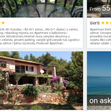
55
From
€
Berti
A /A1-5osoba/, /A2-4+1 extra/, /A3-2+1 dijete/; u centru
Apartmani Berti
og i ribarskog mjesta; svi Apartmani s balkonima i
odmor. Uživajt
e, klimatizirani,internet veza; vanjska okućnica u
provedite neza
elenilu, privatni parking, vanjski grill,vanjski tuš; ugodno i
svijetu.Ako voli
a odmor i ljetnu razonodu; Prednost Apartman...
idealan odabir
on as