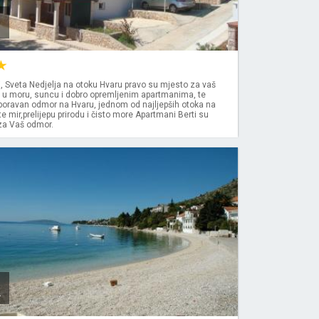
, Sveta Nedjelja na otoku Hvaru pravo su mjesto za vaš
e u moru, suncu i dobro opremljenim apartmanima, te
boravan odmor na Hvaru, jednom od najljepših otoka na
te mir,prelijepu prirodu i čisto more Apartmani Berti su
 za Vaš odmor.
k