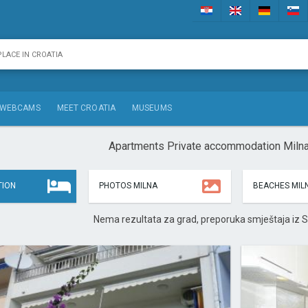
WEBCAMS
MEET CROATIA
MUSEUMS
Apartments Private accommodation Milna
ION
PHOTOS MILNA
BEACHES MIL
Nema rezultata za grad, preporuka smještaja iz S