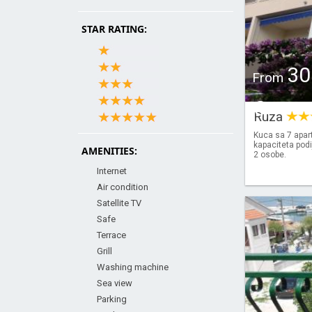
STAR RATING:
30
From
€
Ruza
Kuca sa 7 apar
kapaciteta podi
AMENITIES:
2 osobe.
Internet
Air condition
Satellite TV
Safe
Terrace
Grill
Washing machine
Sea view
Parking