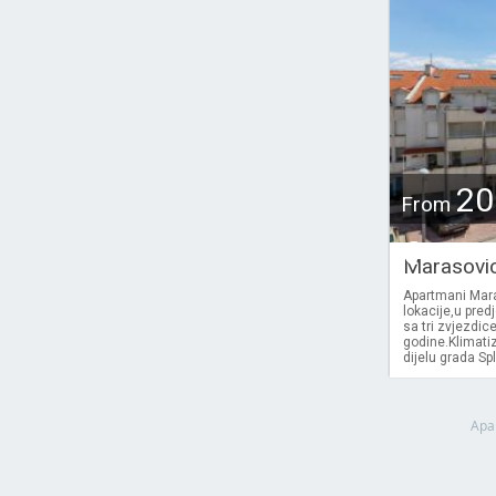
20
From
€
Marasovi
Apartmani Maras
lokacije,u pred
sa tri zvjezdic
godine.Klimatiz
dijelu grada Spl
Apa