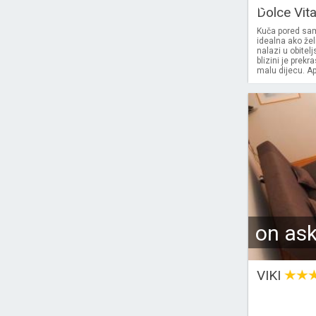
€
Dolce Vit
Kuča pored sa
idealna ako žel
nalazi u obitelj
blizini je prek
malu dijecu. A
on as
VIKI