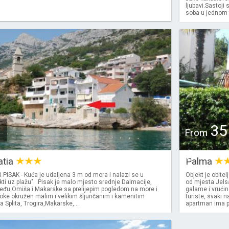
ljubavi.Sastoji 
soba u jednom te
35
From
€
atia
Palma
ISAK - Kuća je udaljena 3 m od mora i nalazi se u
Objekt je obite
ekti uz plažu". .Pisak je malo mjesto srednje Dalmacije,
od mjesta Jelsa
đu Omiša i Makarske sa prelijepim pogledom na more i
galame i vrući
oke okružen malim i velikim šljunčanim i kamenitim
turiste, svaki 
a Splita, Trogira,Makarske,...
apartman ima po