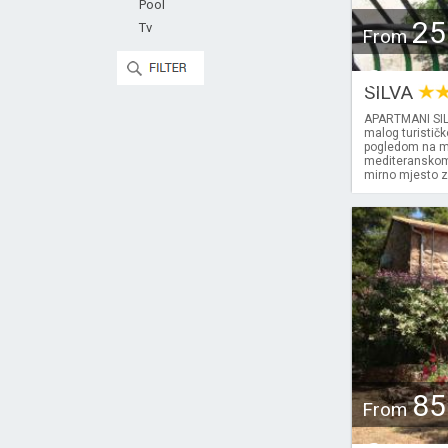
Pool
25
Tv
From
€
SILVA
APARTMANI SILV
malog turističk
pogledom na mor
mediteranskom z
mirno mjesto z
85
From