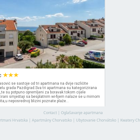
c
ović se sastoje od tri apartmana na dvije različite
jelu grada Pazdigrad.Sva tri apartmana su kategorizirana
e,te su potpuno opremljeni za boravak tokom cijele
irani smještaji sa besplatnim wi-fijem nalaze se u mirnom
ita,u neposrednoj blizini poznate plaže...
Contact
|
Oglašavanje apartmana
rtmani Hrvatska
|
Apartmány Chorvatsko
|
Ubytovanie Chorvátsko
|
Kwatery Ch