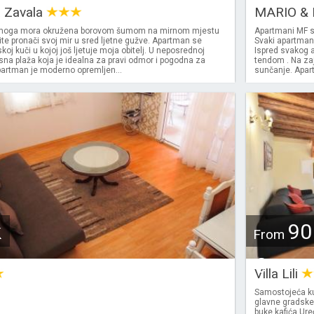
a Zavala
MARIO & 
moga mora okružena borovom šumom na mirnom mjestu
Apartmani MF s
ite pronači svoj mir u sred ljetne gužve. Apartman se
Svaki apartman
skoj kuči u kojoj još ljetuje moja obitelj. U neposrednoj
Ispred svakog a
rasna plaža koja je idealna za pravi odmor i pogodna za
tendom . Na zaj
partman je moderno opremljen...
sunčanje. Apart
k
90
From
€
Villa Lili
Samostojeća ku
glavne gradske
buke kafića.Ure