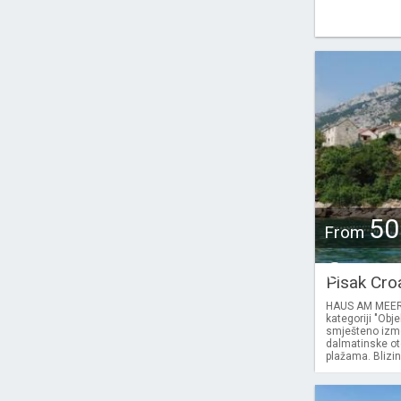
50
From
€
Pisak Cro
HAUS AM MEER P
kategoriji "Obj
smješteno izme
dalmatinske ot
plažama. Blizin