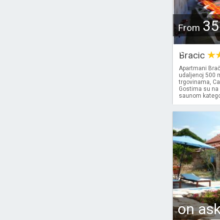
35
From
€
Bracic
Apartmani Brači
udaljenoj 500 
trgovinama, Ca
Gostima su na 
saunom kategori
on as