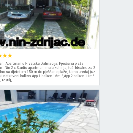
man. Apartman u Hrvatska Dalmacija, Pješčana plaža
 - Nin 2 x Studio apartman, mala kuhinja, tuš. Idealno za 2
lno sa djetetom.150 m do pješčane plaže, klima uređaj (uz
iki natkriveni balkon App 1 balkon 16m ²,App 2 balkon 11m²
roštilj,...