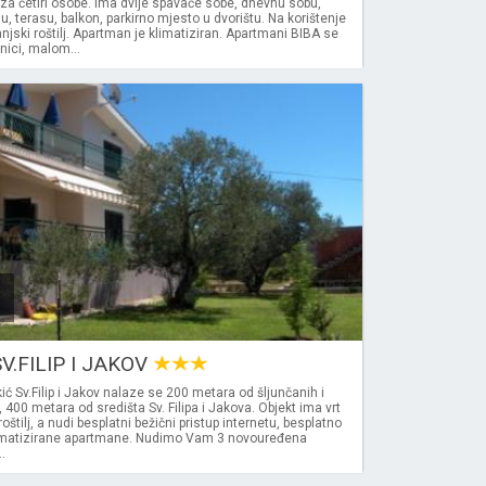
a četiri osobe. Ima dvije spavaće sobe, dnevnu sobu,
u, terasu, balkon, parkirno mjesto u dvorištu. Na korištenje
njski roštilj. Apartman je klimatiziran. Apartmani BIBA se
ici, malom...
V.FILIP I JAKOV
ć Sv.Filip i Jakov nalaze se 200 metara od šljunčanih i
 400 metara od središta Sv. Filipa i Jakova. Objekt ima vrt
tilj, a nudi besplatni bežični pristup internetu, besplatno
 klimatizirane apartmane. Nudimo Vam 3 novouređena
.