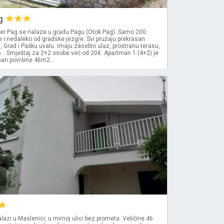
ag
er Pag se nalaze u gradu Pagu (Otok Pag). Samo 200
 i nedaleko od gradske jezgre. Svi pružaju prekrasan
 Grad i Pašku uvalu. Imaju zasebni ulaz, prostranu terasu,
... Smještaj za 2+2 osobe već od 20€. Apartman 1 (4+2) je
man površine 46m2...
azi u Maslenici, u mirnoj ulici bez prometa. Veličine 46