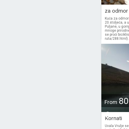
za odmor
Kuća za odmor
20.stoljeća, a 
Puljane, u gorn
mnoge prirodne 
se proći bicikli
ruta/288.html)..
80
From
€
Kornati
Uvala Vrulje se