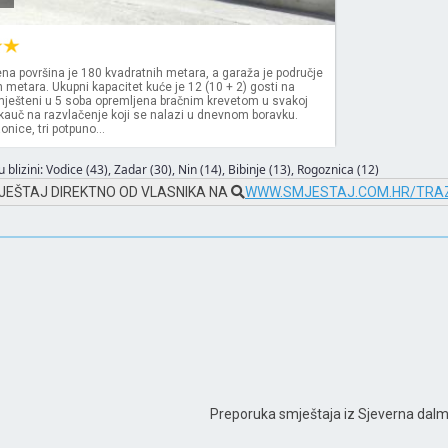
a površina je 180 kvadratnih metara, a garaža je područje
h metara. Ukupni kapacitet kuće je 12 (10 + 2) gosti na
ješteni u 5 soba opremljena bračnim krevetom u svakoj
 kauč na razvlačenje koji se nalazi u dnevnom boravku.
onice, tri potpuno...
 blizini:
Vodice (43)
,
Zadar (30)
,
Nin (14)
,
Bibinje (13)
,
Rogoznica (12)
JEŠTAJ DIREKTNO OD VLASNIKA NA
WWW.SMJESTAJ.COM.HR/TRAZ
Preporuka smještaja iz Sjeverna dalm