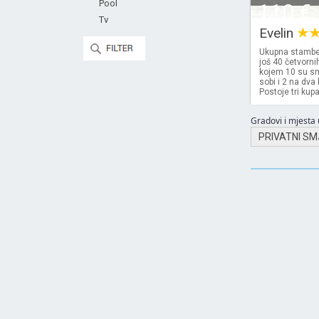
Pool
110 €
Tv
Evelin
Ukupna stamben
još 40 četvorni
kojem 10 su sm
sobi i 2 na dva
Postoje tri kupa
Gradovi i mjesta u
PRIVATNI SM