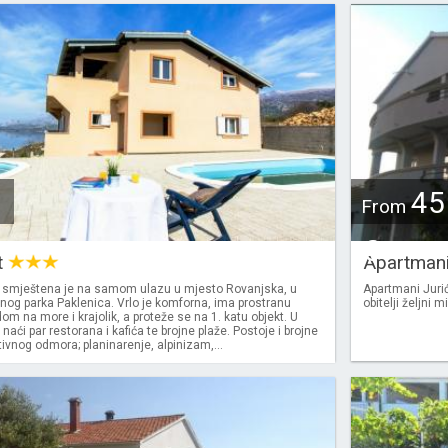
45
From
€
t
Apartmani
 smještena je na samom ulazu u mjesto Rovanjska, u
Apartmani Jurić
lnog parka Paklenica. Vrlo je komforna, ima prostranu
obitelji željni 
om na more i krajolik, a proteže se na 1. katu objekt. U
aći par restorana i kafića te brojne plaže. Postoje i brojne
vnog odmora; planinarenje, alpinizam,...