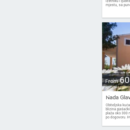
izetniku i ljubi
mjestu, sa puno
60
From
€
Nada Gla
Obiteljska kuća
blizina pješački
plaža oko 300 
po dogovoru. Hv