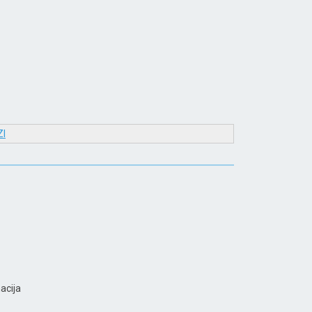
I
acija