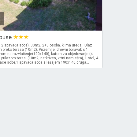
House
 2 spavaća soba), 30m2, 2+3 osoba. klima uređaj. Ulaz
en preko terasa (10m2). Prizemlje: dnevni boravak s 1
rom na razvlačenje(190x140), kutom za objedovanje (4
 prilazom terasi (10m2, natkriven, vrtni namještaj, 1 stol, 4
vace sobe,1 spavaća soba s ležajem 190x140,druga...