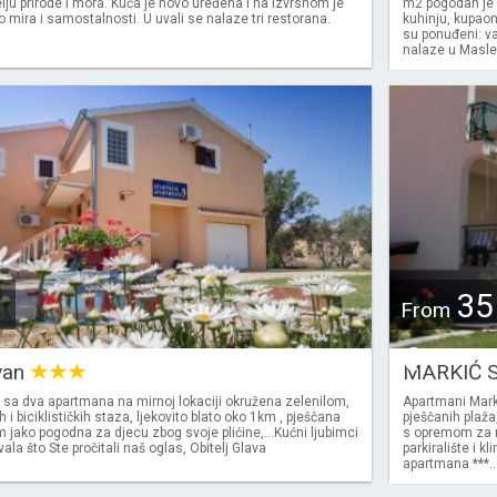
telju prirode i mora. Kuća je novo uređena i na izvrsnom je
m2 pogodan je z
 mira i samostalnosti. U uvali se nalaze tri restorana.
kuhinju, kupaon
su ponuđeni: va
nalaze u Maslen
35
From
€
van
MARKIĆ S
 sa dva apartmana na mirnoj lokaciji okružena zelenilom,
Apartmani Marki
h i biciklističkih staza, ljekovito blato oko 1km , pješčana
pješčanih plaža,
m jako pogodna za djecu zbog svoje plićine,…Kućni ljubimci
s opremom za roš
ala što Ste pročitali naš oglas, Obitelj Glava
parkiralište i
apartmana ***...