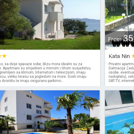
35
From
€
Kata Nin
, sa dvije spavaće sobe, blizu mora idealni su za
Privatni apart
or. Apartmani su smješteni u mirnom i tihom susjedstvu.
Dalmacija Zadar
remljeni sa klimom, Internetom i televizijom, imaju
osobe. eventua
nicu, veliku terasu sa pogledom na more. Gosti imaju
nadoplatu), vel
 u dvorištu te imaju osigurano parkirno...
SAT-TV, internet, 