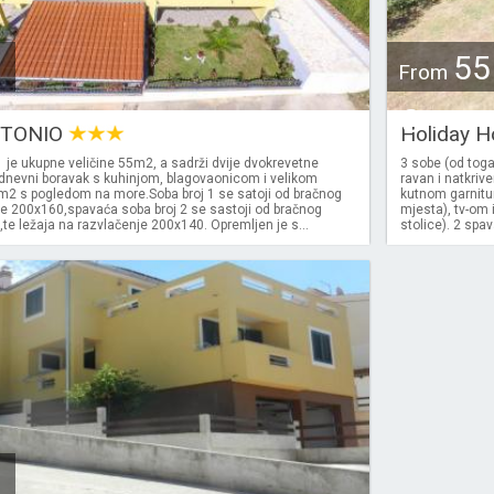
55
From
€
NTONIO
Holiday 
 je ukupne veličine 55m2, a sadrži dvije dvokrevetne
3 sobe (od toga
dnevni boravak s kuhinjom, blagovaonicom i velikom
ravan i natkriv
2 s pogledom na more.Soba broj 1 se satoji od bračnog
kutnom garnitu
je 200x160,spavaća soba broj 2 se sastoji od bračnog
mjesta), tv-om i
te ležaja na razvlačenje 200x140. Opremljen je s...
stolice). 2 spa