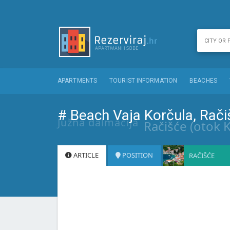
APARTMENTS
TOURIST INFORMATION
BEACHES
# Beach Vaja Korčula, Rači
Južna dalmacija
Račišće (otok 
ARTICLE
POSITION
RAČIŠĆE