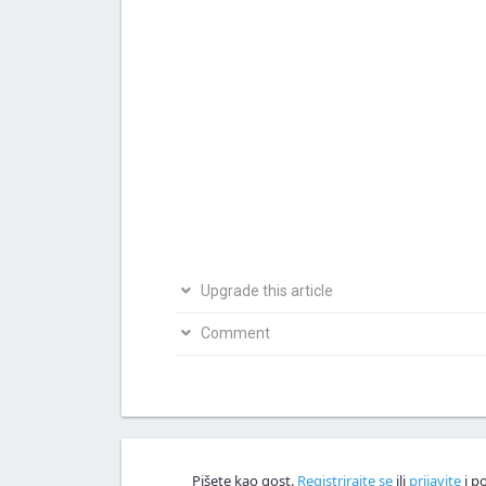
Upgrade this article
Bio si na ovom mjestu? Podijeli s nama svoja i
Comment
Napiši svoju verziju članka
Nagrađujemo v
Comment!
Pišete kao gost.
Registrirajte se
ili
prijavite
i po