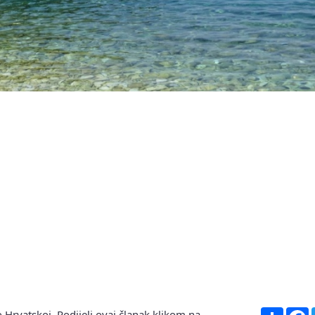
Share
F
 Hrvatskoj. Podijeli ovaj članak klikom na