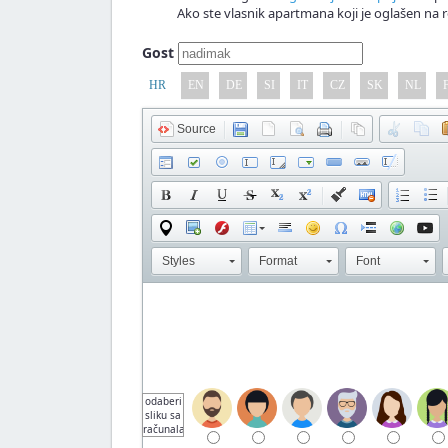
Ako ste vlasnik apartmana koji je oglašen na r
Gost
HR
EN
DE
SI
IT
CZ
SK
NL
Source
Styles
Format
Font
odaberi
sliku sa
računala