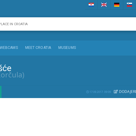
WEBCAMS
MEET CROATIA
MUSEUMS
šće
Korčula)
DODAJE
R
17.09.2017. 09:09