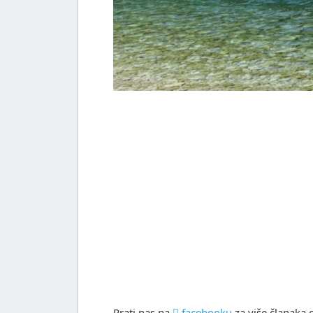
Prati nas na
facebooku
za više članaka o