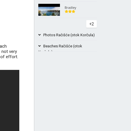
Bradley
+2
Photos Račišće (otok Korčula)
each
Beaches Račišće (otok
 not very
Korčula)
of effort.
Samograd beach cove Korčula
pictures Croatia
Beach Vaja Korčula, Račišće
+2
+4