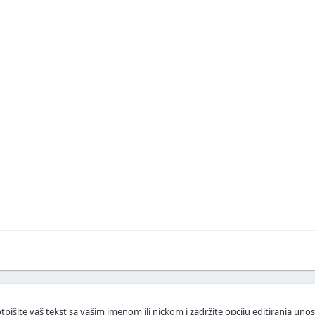
skustva ili fotografije.
.
lasnike apartmana.
tpišite vaš tekst sa vašim imenom ili nickom i zadržite opciju editiranja unos