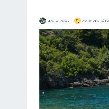
BEACHES RAČIŠĆE
APARTMENTS RAČIŠĆ