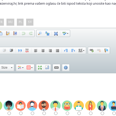
ezerviraj.hr, link prema vašem oglasu će biti ispod teksta koji unosite kao na
FR
HU
PL
SV
Size