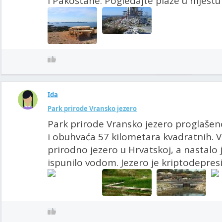
i Pakoštane. Pogledajte plaže u mjestu
Ida
Park prirode Vransko jezero
Park prirode Vransko jezero proglaše
i obuhvaća 57 kilometara kvadratnih. V
prirodno jezero u Hrvatskoj, a nastalo 
ispunilo vodom. Jezero je kriptodepresija