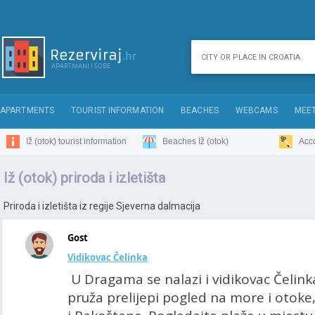
APARTMENTS
TOURIST INFORMATION
BEACHES
WEBCAMS
MEET
Iž (otok) tourist information
Beaches Iž (otok)
Acc
Iž (otok) priroda i izletišta
Priroda i izletišta iz regije Sjeverna dalmacija
Gost
Vidikovac Čelinka
U Dragama se nalazi i vidikovac Čelinka
pruža prelijepi pogled na more i otoke