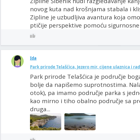
Zipline Šibenik nudi razgledavanje kanj
novog kuta nad krošnjama stabala i klis
Zipline je uzbudljiva avantura koja omog
ptičije perspektive pomoću sigurnosne
Ida
Park prirode Telašćica, Jezero mir, cijene ulaznica i r
Park prirode Telašćica je područje boga
bolje da napišemo suprotnostima. Nala
otok), pa imamo područje parka s jedn
kao mirno i tiho obalno područje sa pr
druga...