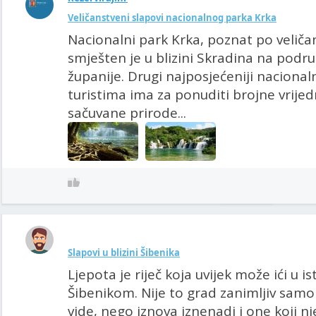
Veličanstveni slapovi nacionalnog parka Krka
Nacionalni park Krka, poznat po velič
smješten je u blizini Skradina na podr
županije. Drugi najposjećeniji nacional
turistima ima za ponuditi brojne vrije
sačuvane prirode...
Slapovi u blizini Šibenika
Ljepota je riječ koja uvijek može ići u 
Šibenikom. Nije to grad zanimljiv samo
vide, nego iznova iznenadi i one koji 